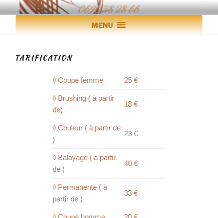
Aller
X
Un cadeau à offrir ?...
Cliquez ici
MAGALIE COIFFURE
Coiffure à domicile en Guadeloupe
au
MENU
contenu
principal
TARIFICATION
◊ Coupe femme
25 €
◊ Brushing ( à partir
18 €
de)
◊ Couleur ( à partir de
23 €
)
◊ Balayage ( à partir
40 €
de )
◊ Permanente ( à
33 €
partir de )
◊ Coupe homme
20 €