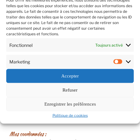
telles que les cookies pour stocker et/ou accéder aux informations des
appareils. Le fait de consentir à ces technologies nous permettra de
Partager :
traiter des données telles que le comportement de navigation ou les ID
uniques sur ce site. Le fait de ne pas consentir ou de retirer son
consentement peut avoir un effet négatif sur certaines
caractéristiques et fonctions.
Fonctionnel
Toujours activé
Marketing
Market
Retrouvez moi
Accepter
Zones desservies :
Refuser
Saint François, Sainte-Anne, Le Gosier, Les Abymes, Baie-
Mahaut, Petit-Bourg (
La Lézarde, Montebello
), Lamentin
Enregistrer les préférences
(
Ravine Chaude
).
Politique de cookies
Voir sur la carte ...
Mes coordonnées :